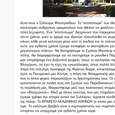
Αυτό είναι ο Σύλλογος Φιλοπροόδων. Το "αποτύπωμα" των ιδε
κουλτούρας ανθρώπων οραματιστών που ήθελαν να φτιάξουν κ
πόλη ξεχωριστή. Ένα "αποτύπωμα" διαχρονικό που παραμένει
πέντε χρόνια, γιατί το όραμα των ιδρυτών εξακολουθεί να συγκι
κάνεις κάθε γενιά καλύτερη
μ
έσα από τη παιδεία και το πολιτισ
αυτό, για ογδόντα χρόνια έχουμε καταφέρει το ακατόρθωτο γι
μεγαλύτερων πόλεων. Να διατηρήσουμε το Σχολείο Μουσικής κ
πόλης. Να διαμορφώσουμε και να συντηρούμε το μοναδικό Πάρ
μην επιτρέψουμε ένα βυζαντινό μνημείο, όπως το εκκλησάκι τη
Βλαχέρνας, να έχει τη τύχη της εγκατάλειψης, όπως πολλά άλλ
Χάρη στη πολύτιμη προσφορά της Φρόσως Βορρέ, αποκτήσαμε
έγινε το Πνευματικό μας Κέντρο, η στέγη της Φιλαρμονικής μας
που κι άλλοι φορείς παρουσιάζουν τις δραστηριότητές τους. Οι
εμπιστεύονται τα παιδιά τους στο Σχολείο των Παραδοσιακών
τη παράδοσή μας. Μοιραστήκαμε μαζί τους πολιτιστικές στιγμές
των «Βλαχερνίων». Μαζί με όλους εκείνους που μας στηρίζουν,
έχουμε γράψει την ιστορία αυτού του Συλλόγου, άρρηκτα συνδε
της πόλης. Το ΒΡΑΒΕΙΟ ΑΚΑΔΗΜΙΑΣ ΑΘΗΝΩΝ το οποίο μας έχ
τιμά. Το καλύτερο βραβείο είναι η συμπαράσταση των συμπολ
επιτρέπει να υπάρχουμε για ογδόντα χρόνια τώρα.