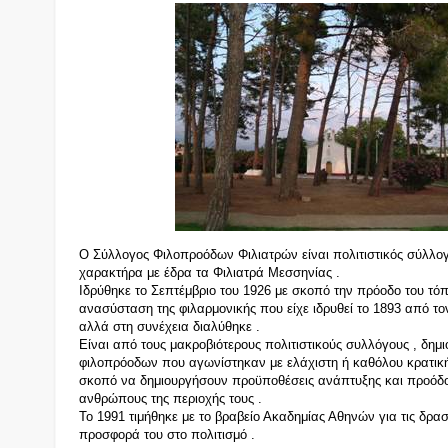
Ο Σύλλογος Φιλοπροόδων Φιλιατρών είναι πολιτιστικός σύλλο
χαρακτήρα με έδρα τα Φιλιατρά Μεσσηνίας .
Ιδρύθηκε το Σεπτέμβριο του 1926 με σκοπό την πρόοδο του τόπ
ανασύσταση της φιλαρμονικής που είχε ιδρυθεί το 1893 από το
αλλά στη συνέχεια διαλύθηκε .
Είναι από τους μακροβιότερους πολιτιστικούς συλλόγους , δ
φιλοπρόοδων που αγωνίστηκαν με ελάχιστη ή καθόλου κρατι
σκοπό να δημιουργήσουν προϋποθέσεις ανάπτυξης και προόδο
ανθρώπους της περιοχής τους .
Το 1991 τιμήθηκε με το βραβείο Ακαδημίας Αθηνών για τις δραστ
προσφορά του στο πολιτισμό .