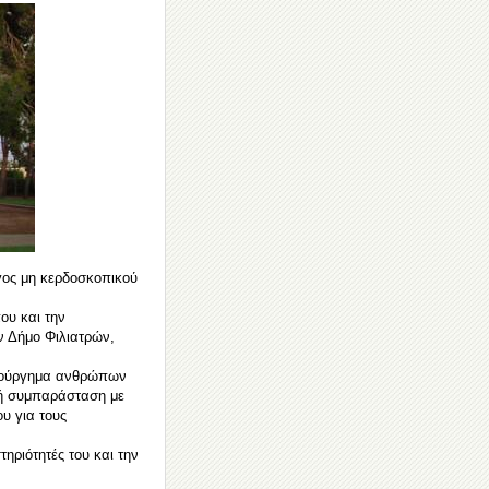
γος μη κερδοσκοπικού
ου και την
ν Δήμο Φιλιατρών,
ημιούργημα ανθρώπων
κή συμπαράσταση με
υ για τους
ηριότητές του και την