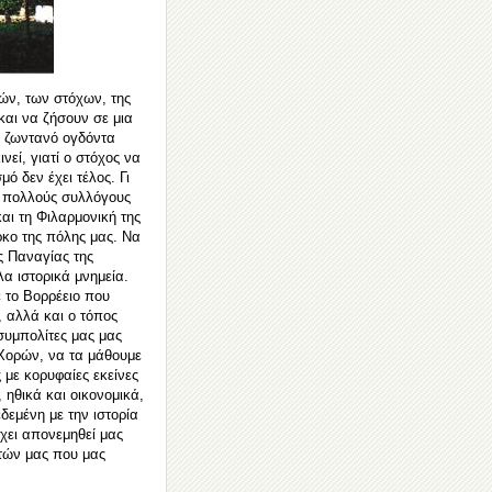
ών, των στόχων, της
αι να ζήσουν σε μια
 ζωντανό ογδόντα
νεί, γιατί ο στόχος να
μό δεν έχει τέλος. Γι
α πολλούς συλλόγους
αι τη Φιλαρμονική της
κο της πόλης μας. Να
ς Παναγίας της
α ιστορικά μ
νημεία.
 το Βορρέειο που
, αλλά και ο τόπος
 συμπολίτες μας μας
 Χορών, να τα μάθουμε
 με κορυφαίες εκείνες
 ηθικά και οικονομικά,
δεμένη με την ιστορία
ει απονεμηθεί μας
ιτών μας που μας